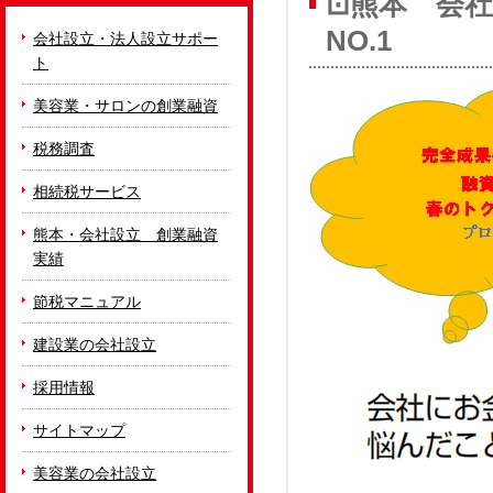
⊡熊本 会
NO.1
会社設立・法人設立サポー
ト
美容業・サロンの創業融資
税務調査
相続税サービス
熊本・会社設立 創業融資
実績
節税マニュアル
建設業の会社設立
採用情報
サイトマップ
美容業の会社設立