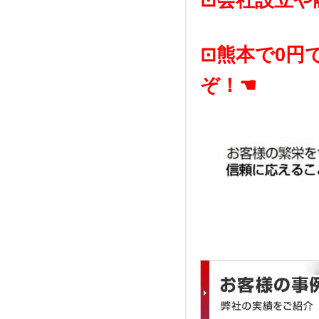
⊡熊本で0円
ぞ
！☚